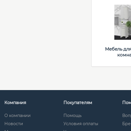
Мебель дл
комн
Компания
Покупателям
По
О компании
Помощь
Воп
Новости
Условия оплаты
Бре