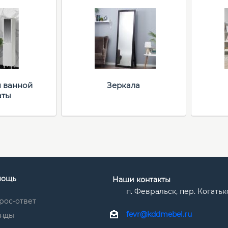
я ванной
Зеркала
аты
мощь
Наши контакты
п. Февральск, пер. Когатько
рос-ответ
fevr@kddmebel.ru
нды