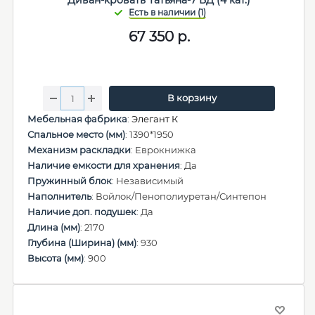
Диван-кровать Татьяна-7 БД (4 кат.)
67 350
р.
В корзину
Мебельная фабрика
:
Элегант К
Спальное место (мм)
: 1390*1950
Механизм раскладки
: Еврокнижка
Наличие емкости для хранения
: Да
Пружинный блок
: Независимый
Наполнитель
: Войлок/Пенополиуретан/Синтепон
Наличие доп. подушек
: Да
Длина (мм)
: 2170
Глубина (Ширина) (мм)
: 930
Высота (мм)
: 900