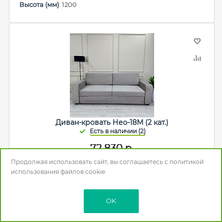
Высота (мм)
: 1200
Диван-кровать Нео-18М (2 кат.)
72 830
р.
Продолжая использовать сайт, вы соглашаетесь с
политикой
использования
файлов cookie.
В корзину
OK
Мебельная фабрика
:
НЕО Мебель
Спальное место (мм)
: 1460*1920