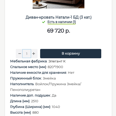
Диван-кровать Натали-1 БД (3 кат.)
69 720
р.
В корзину
Мебельная фабрика
:
Элегант К
Спальное место (мм)
: 820*1900
Наличие емкости для хранения
: Нет
Пружинный блок
: Змейка
Наполнитель
: Войлок/Пружина Змейка/
Пенополиуретан
Наличие доп. подушек
: Да
Длина (мм)
: 2510
Глубина (Ширина) (мм)
: 1040
Высота (мм)
: 880