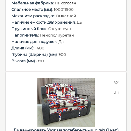
Мебельная фабрика
:
Никогосян
Спальное место (мм)
: 1000*1900
Механизм раскладки
: Выкатной
Наличие емкости для хранения
: Да
Пружинный блок
: Отсутствует
Наполнитель
: Пенополиуретан
Наличие доп. подушек
: Да
Длина (мм)
: 1400
Глубина (Ширина) (мм)
: 900
Высота (мм)
: 890
Диван-кровать Уют малогабаритный с д/п (1 кат.)