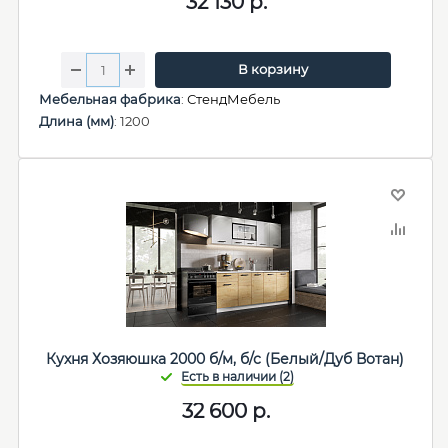
32 130
р.
В корзину
Мебельная фабрика
:
СтендМебель
Длина (мм)
: 1200
Кухня Хозяюшка 2000 б/м, б/с (Белый/Дуб Вотан)
32 600
р.