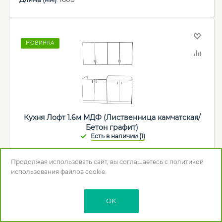
НОВИНКА
Кухня Лофт 1.6м МДФ (Лиственница камчатская/
Бетон графит)
35 580
р.
Продолжая использовать сайт, вы соглашаетесь с
политикой
использования
файлов cookie.
В корзину
OK
Мебельная фабрика
:
ВВР
Цвет
: Лиственница камчатская/Бетон графит