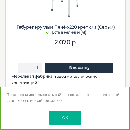
Табурет круглый Пенёк-220 крепкий (Серый)
2 070
р.
В корзину
Мебельная фабрика
:
Завод металлических
конструкций
Макс. нагрузка (кг)
: 170
Продолжая использовать сайт, вы соглашаетесь с
политикой
Цвет
: Серый
использования
файлов cookie.
Длина (мм)
: 485
Глубина (Ширина) (мм)
: 485
Высота (мм)
: 470
OK