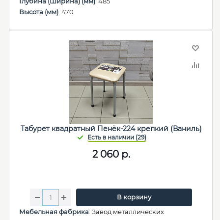
Глубина (Ширина) (мм)
: 485
Высота (мм)
: 470
Табурет квадратный Пенёк-224 крепкий (Ваниль)
2 060
р.
В корзину
Мебельная фабрика
:
Завод металлических